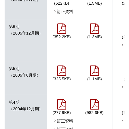
(622KB)
(1.5MB)
(2.
訂正資料
第6期
（2005年12月期）
(352.2KB)
(1.3MB)
(2.
訂
第5期
（2005年6月期）
(325.5KB)
(1.1MB)
(2
訂
第4期
（2004年12月期）
(277.9KB)
(982.6KB)
(1.
訂正資料
訂