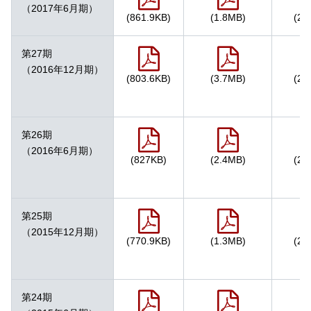
（2017年6月期）
(861.9KB)
(1.8MB)
(2.
第27期
（2016年12月期）
(803.6KB)
(3.7MB)
(2.
第26期
（2016年6月期）
(827KB)
(2.4MB)
(2.
第25期
（2015年12月期）
(770.9KB)
(1.3MB)
(2.
第24期