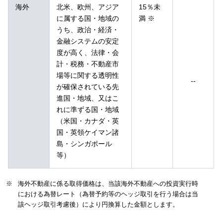
海外
北米、欧州、アジア
15％未
に属する国・地域の
満 ※
うち、政治・経済・
金融システムの安定
度が高く、法律・会
計・税務・不動産市
場等に関する透明性
--
が確保されている先
進国・地域、又はこ
れに準ずる国・地域
（米国・カナダ・英
国・英領ケイマン諸
島・シンガポール
等）
海外不動産に係る取得価格は、当該海外不動産への投資実行時
における為替レート（為替予約等のヘッジ取引を行う場合は当
該ヘッジ取引考慮後）により円換算した金額とします。