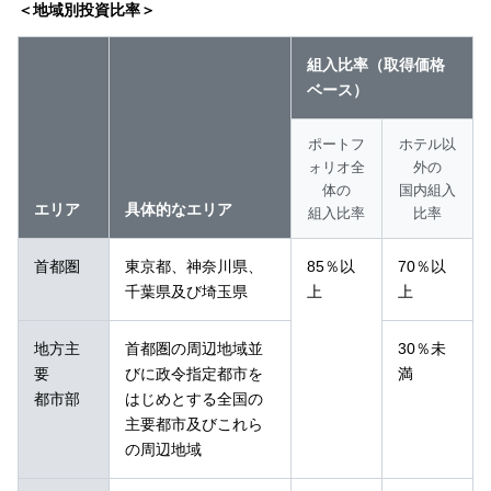
＜地域別投資比率＞
組入比率（取得価格
ベース）
ポートフ
ホテル以
ォリオ全
外の
体の
国内組入
エリア
具体的なエリア
組入比率
比率
首都圏
東京都、神奈川県、
85％以
70％以
千葉県及び埼玉県
上
上
地方主
首都圏の周辺地域並
30％未
要
びに政令指定都市を
満
都市部
はじめとする全国の
主要都市及びこれら
の周辺地域