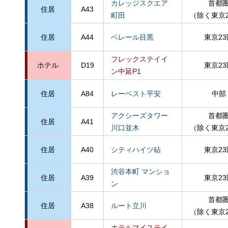
カレッジスクエア
首都
住居
A43
町田
（除く東京
住居
A44
ベレール目黒
東京23
フレックステイイ
ホテル
D19
東京23
ン中延P1
住居
A84
レーベスト平安
中部
アクシーズタワー
首都
住居
A41
川口並木
（除く東京
住居
A40
シティハイツ砧
東京23
渋谷本町 マンショ
住居
A39
東京23
ン
首都
住居
A38
ルート立川
（除く東京
ホテルマイステイ