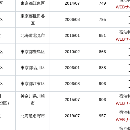
区
東京都江東区
2014/07
749
WEBサ
東京都世田谷
-
区
2006/08
795
区
-
宿泊
道
北海道北見市
2016/01
851
WEBサ
-
区
東京都豊島区
2010/02
866
-
-
区
東京都品川区
2006/01
888
-
-
区
東京都江東区
2006/08
906
-
圏
神奈川県川崎
宿泊
2015/07
906
23区）
市
WEBサ
宿泊
道
北海道名寄市
2019/07
957
WEBサ
宿泊