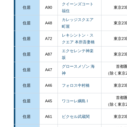
クイーンズコート
住居
A90
東京23
福住
カレッジスクエア
住居
A48
東京23
町屋
レキシントン・ス
住居
A72
東京23
クエア 本所吾妻橋
エクセレンテ神楽
住居
A87
東京23
坂
グロースメゾン 海
首都
住居
A47
神
（除く東京
住居
A46
フォロス中村橋
東京23
首都
住居
A45
ワコーレ綱島 I
（除く東京
住居
A61
ビクセル武蔵関
東京23