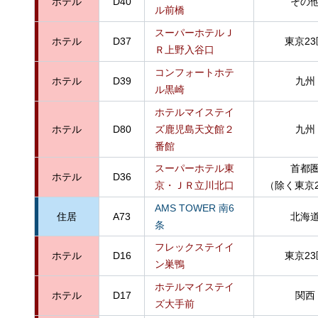
ホテル
D40
その
ル前橋
スーパーホテルＪ
ホテル
D37
東京23
Ｒ上野入谷口
コンフォートホテ
ホテル
D39
九州
ル黒崎
ホテルマイステイ
ホテル
D80
ズ鹿児島天文館２
九州
番館
スーパーホテル東
首都
ホテル
D36
京・ＪＲ立川北口
（除く東京
AMS TOWER 南6
住居
A73
北海
条
フレックステイイ
ホテル
D16
東京23
ン巣鴨
ホテルマイステイ
ホテル
D17
関西
ズ大手前