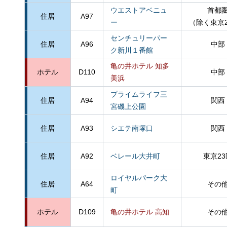
ウエストアベニュ
首都
住居
A97
ー
（除く東京
センチュリーパー
住居
A96
中部
ク新川１番館
亀の井ホテル 知多
ホテル
D110
中部
美浜
プライムライフ三
住居
A94
関西
宮磯上公園
住居
A93
シエテ南塚口
関西
住居
A92
ベレール大井町
東京23
ロイヤルパーク大
住居
A64
その
町
ホテル
D109
亀の井ホテル 高知
その