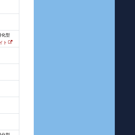
特化型
イト
特化型