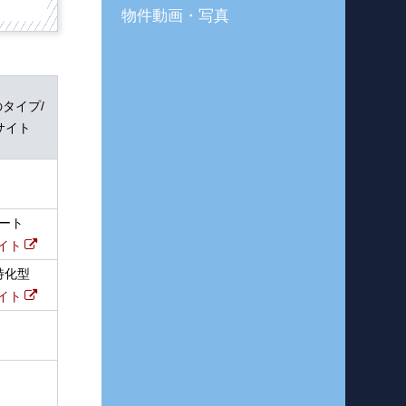
物件動画・写真
タイプ/
サイト
ート
イト
特化型
イト