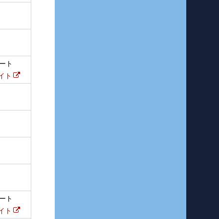
ート
イト
ート
イト