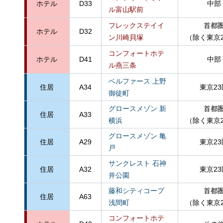
ホテル
D33
中部
ル富山駅前
フレックステイイ
首都
ホテル
D32
ン川崎貝塚
（除く東京
コンフォートホテ
ホテル
D41
中部
ル燕三条
ベルファース 上野
住居
A34
東京23
御徒町
グロースメゾン 新
首都
住居
A33
横浜
（除く東京
グロースメゾン 亀
住居
A29
東京23
戸
サンクレスト 石神
住居
A32
東京23
井公園
藤和シティコープ
首都
住居
A63
浅間町
（除く東京
コンフォートホテ