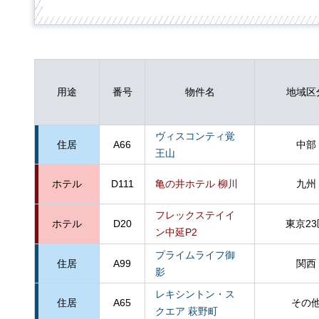
用途
番号
物件名
地域区
ヴィスコンティ覚
住居
A66
中部
王山
ホテル
D111
亀の井ホテル 柳川
九州
フレックステイイ
ホテル
D20
東京23
ン中延P2
プライムライフ御
住居
A99
関西
影
レキシントン・ス
住居
A65
その
クエア 萩野町