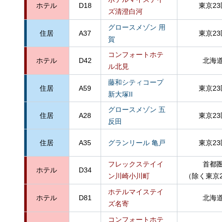
ホテル
D18
東京23
ズ清澄白河
グロースメゾン 用
住居
A37
東京23
賀
コンフォートホテ
ホテル
D42
北海
ル北見
藤和シティコープ
住居
A59
東京23
新大塚II
グロースメゾン 五
住居
A28
東京23
反田
住居
A35
グランリール 亀戸
東京23
フレックステイイ
首都
ホテル
D34
ン川崎小川町
（除く東京
ホテルマイステイ
ホテル
D81
北海
ズ名寄
コンフォートホテ