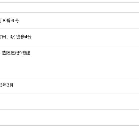
町８番６号
田」駅 徒歩4分
ト造陸屋根9階建
13年3月